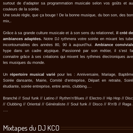
surtout de d’adapter sa programmation musicale selon vos goûts et a
couleurs de la soirée.
Une seule règle, que ça bouge ! De la bonne musique, du bon son, des bo
mix,.
Grâce à sa grande culture musicale et à son sens du relationnel,
il créé d
ambiances adaptées.
Notre DJ rythmera votre soirée en mixant les tub
incontournables des années 80, 90 à aujourd’hui.
Ambiance convivial
hype dans un cadre atypique. Passionné par son métier, il s’est fa
connaitre grâce à ses créations qui mixent les rythmes électroniques av
les musiques du monde.
Un
répertoire musical varié
pour les : Anniversaire, Mariage, Baptêm
Soirée dansante, Mairie, Comité d’entreprise, Départ en retraite, Soir
étudiante, soirée entreprise, entre amis, clubbing….
Branché // Soul funk // Latino // Rythm’n’Blues // Electro // Hip Hop // Dis
// Clubbing // Oriental // Généraliste // Soul funk // Disco // R’n’B // Raga 
….
Mixtapes du DJ KCO