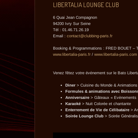
LIBERTALIA LOUNGE CLUB
6 Quai Jean Compagnon
94200 Ivry Sur Seine
Tél : 01.46.71.26.19
Email :
contact@clubbing-paris.fr
Booking & Programmations : FRED BOUET – Té
www.libertalia-paris.fr
/
www.libertalia-paris.com
Venez fêtez votre événement sur le Bato Liberta
Diner
> Cuisine du Monde & Animations
Formules & animations avec Boissons
Anniversaire
> Gâteaux « Evènements 
Karaoké
> Nuit Colorée et chantante
Enterrement de Vie de Célibataire
> Am
Soirée Lounge Club
> Soirée Généralis