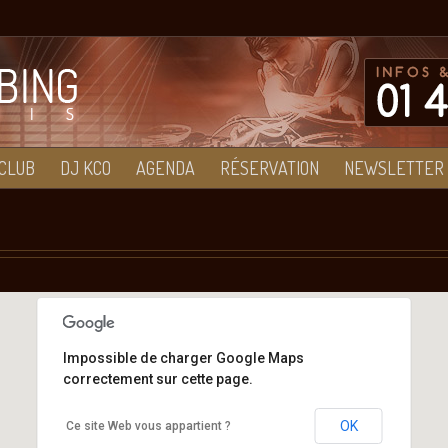
CLUB
DJ KCO
AGENDA
RÉSERVATION
NEWSLETTER
Impossible de charger Google Maps
correctement sur cette page.
6 Quai Jean Compagnon 94200 Ivry-sur-Seine
OK
Ce site Web vous appartient ?