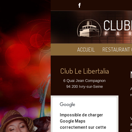
Passer
Facebook
au
contenu
ACCUEIL
RESTAURANT 
Club Le Libertalia
6 Quai Jean Compagnon
94 200 Ivry-sur-Seine
A
r
Impossible de charger
Google Maps
a
correctement sur cette
e