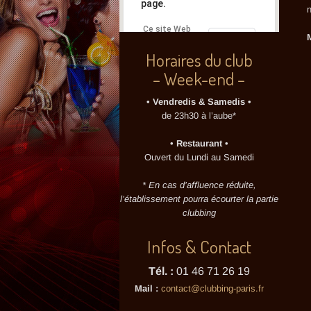
page.
n
Ce site Web
OK
vous
appartient ?
Horaires du club
– Week-end –
• Vendredis & Samedis •
de 23h30 à l’aube*
• Restaurant •
Ouvert du Lundi au Samedi
* En cas d’affluence réduite,
l’établissement pourra écourter la partie
clubbing
Infos & Contact
Tél. :
01 46 71 26 19
Mail :
contact@clubbing-paris.fr